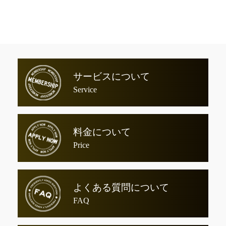
サービスについて
Service
料金について
Price
よくある質問について
FAQ